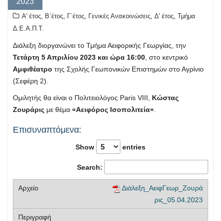
2023
,
,
,
,
,
Α' έτος
Β΄έτος
Γ΄έτος
Γενικές Ανακοινώσεις
Δ' έτος
Τμήμα
Δ.Ε.Α.Π.Τ.
Διάλεξη διοργανώνει το Τμήμα Αειφορικής Γεωργίας, την
Τετάρτη 5 Απριλίου 2023 και ώρα 16:00
, στο κεντρικό
Αμφιθέατρο
της Σχολής Γεωπονικών Επιστημών στο Αγρίνιο
(Σεφέρη 2).
Ομιλητής θα είναι ο Πολιτειολόγος Paris VIII,
Κώστας
Ζουράρις
με θέμα
«Αειφόρος Ισοπολιτεία»
.
Επισυναπτόμενα:
Show
entries
Search:
Διάλεξη_ΑειφΓεωρ_Ζουρά
ρις_05.04.2023