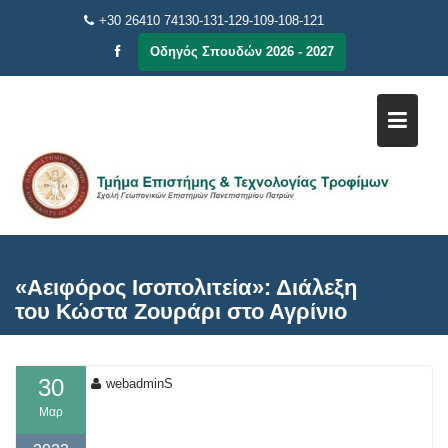
Μεταπηδήστε
+30 26410 74130-131-129-109-108-121
στο
Οδηγός Σπουδών 2026 - 2027
περιεχόμενο
«Αειφόρος Ισοπολιτεία»: Διάλεξη
του Κώστα Ζουράρι στο Αγρίνιο
30
webadminS
Μαρ