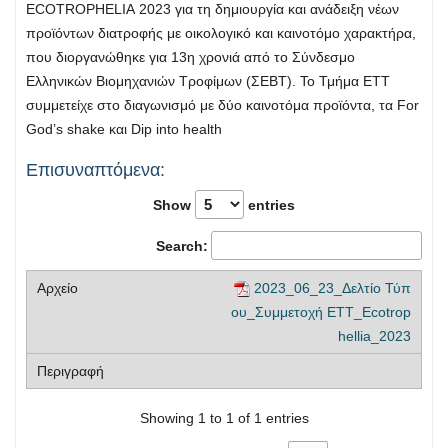
ECOTROPHELIA
202
3
για τη δημιουργία και ανάδειξη νέων
προϊόντων διατροφής με
οικολογικό
και καινοτόμο χαρακτήρα,
που διοργανώ
θηκε
για 1
3
η
χρονιά από το Σύνδεσμο
Ελληνικών
Βιομηχανιών Τροφίμων (ΣΕΒΤ).
Το Τμήμα ΕΤΤ
συμμετείχε στο διαγωνισμό με
δύο
καινοτόμ
α
προϊόν
τα
,
τα
For
God
’
s
shake
και
Dip
into
health
Επισυναπτόμενα:
Show
entries
Search:
2023_06_23_Δελτίο Τύπ
ου_Συμμετοχή ΕΤΤ_Ecotrop
hellia_2023
Showing 1 to 1 of 1 entries