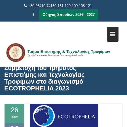
Μεταπηδήστε
+30 26410 74130-131-129-109-108-121
στο
Οδηγός Σπουδών 2026 - 2027
περιεχόμενο
Συμμετοχή του Τμήματος
Επιστήμης και Τεχνολογίας
Τροφίμων στο διαγωνισμό
ECOTROPHELIA 2023
26
Ιούν