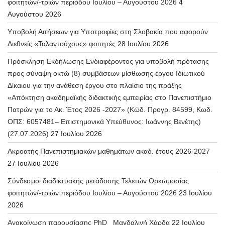
φοιτητών/-τριών περιόδου Ιουλίου – Αυγούστου 2026
4
Αυγούστου 2026
Υποβολή Αιτήσεων για Υποτροφίες στη Σλοβακία που αφορούν
Διεθνείς «Ταλαντούχους» φοιτητές
28 Ιουλίου 2026
Πρόσκληση Εκδήλωσης Ενδιαφέροντος για υποβολή πρότασης
προς σύναψη οκτώ (8) συμβάσεων μίσθωσης έργου Ιδιωτικού
Δίκαιου για την ανάθεση έργου στο πλαίσιο της πράξης
«Απόκτηση ακαδημαϊκής διδακτικής εμπειρίας στο Πανεπιστήμιο
Πατρών για το Ακ. Έτος 2026 -2027» (Κώδ. Προγρ. 84599, Κωδ.
ΟΠΣ: 6057481– Επιστημονικά Υπεύθυνος: Ιωάννης Βενέτης)
(27.07.2026)
27 Ιουλίου 2026
Ακροατής Πανεπιστημιακών μαθημάτων ακαδ. έτους 2026-2027
27 Ιουλίου 2026
Σύνδεσμοι διαδικτυακής μετάδοσης Τελετών Ορκωμοσίας
φοιτητών/-τριών περιόδου Ιουλίου – Αυγούστου 2026
23 Ιουλίου
2026
Ανακοίνωση παρουσίασης PhD_ Μαγδαλινή Χάρδα
22 Ιουλίου