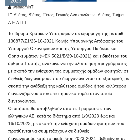
2023
webadminT
,
,
,
,
,
Α' έτος
Β΄έτος
Γ΄έτος
Γενικές Ανακοινώσεις
Δ' έτος
Τμήμα
Δ.Ε.Α.Π.Τ.
Το Ίδρυμα Κρατικών Υποτροφιών σε εφαρμογή της με αριθ.
136877/Ζ1/26-10-2021 Κοινής Υπουργικής Απόφασης του
Υπουργού Οικονομικών και της Υπουργού Παιδείας και
Θρησκευμάτων (ΦΕΚ 5021/Β/29-10-2021) και ειδικότερα του
άρθρου 1 αυτής, ανακοινώνει την υλοποίηση προγράμματος
με σκοπό την ενίσχυση της συμμετοχής ομάδων φοιτητών σε
διεθνείς διαγωνισμούς που διοργανώνονται στο εξωτερικό, με
σκοπό την ανάδειξη της καλύτερης ομάδας ή του καλύτερου
διαγωνιζόμενου στον επιστημονικό τομέα στον οποίο
διενεργούνται.
Οι αιτήσεις θα υποβληθούν από τις Γραμματείες των
ελληνικών ΑΕΙ κατά το διάστημα από 1/9/2023 έως και
16/10/2023, με σκοπό την ενίσχυση ομάδων φοιτητών που
προτίθενται να συμμετάσχουν σε διεθνείς
διαγωνισμούς κατά το ακαδ. έτος 2023-2024, βεβαιώνοντας