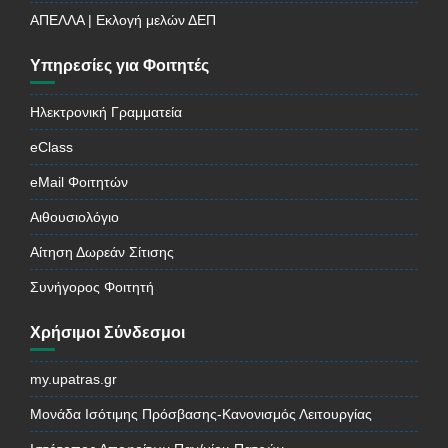
ΑΠΕΛΛΑ | Εκλογή μελών ΔΕΠ
Υπηρεσίες για Φοιτητές
Ηλεκτρονική Γραμματεία
eClass
eMail Φοιτητών
Αιθουσιολόγιο
Αίτηση Δωρεάν Σίτισης
Συνήγορος Φοιτητή
Χρήσιμοι Σύνδεσμοι
my.upatras.gr
Μονάδα Ισότιμης Πρόσβασης-Κανονισμός Λειτουργίας