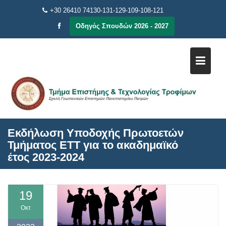
Μεταπηδήστε
+30 26410 74130-131-129-109-108-121
στο
Οδηγός Σπουδών 2026 - 2027
περιεχόμενο
Εκδήλωση Υποδοχής Πρωτοετών
Τμήματος ΕΤΤ για το ακαδημαϊκό
έτος 2023-2024
19
Οκτ