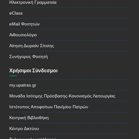
Ηλεκτρονική Γραμματεία
eClass
eMail Φοιτητών
Αιθουσιολόγιο
Αίτηση Δωρεάν Σίτισης
Συνήγορος Φοιτητή
Χρήσιμοι Σύνδεσμοι
my.upatras.gr
Μονάδα Ισότιμης Πρόσβασης-Κανονισμός Λειτουργίας
Ιστότοπος Αποφοίτων Παν/μίου Πατρών
Κεντρική Βιβλιοθήκη
Κέντρο Δικτύου