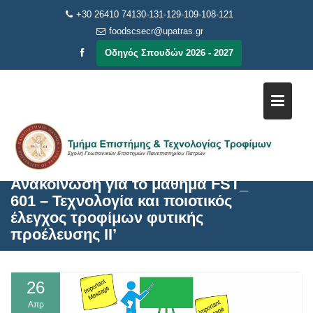
Μεταπηδήστε
+30 26410 74130-131-129-109-108-121
στο
foodscsecr@upatras.gr
περιεχόμενο
Οδηγός Σπουδών 2026 - 2027
Ανακοίνωση για το μάθημα FST_
601 – Τεχνολογία και ποιοτικός
έλεγχος τροφίμων φυτικής
προέλευσης ΙΙ’
26
Απρ