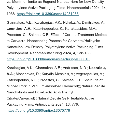
vs. Montmorillonite as Eugenol Nanocarriers for Low Density
Polyethylene Active Packaging Films. Nanomaterials 2024, 14,
1938.
https://doi.org/10.3390/nano14231938
Giannakas, A.E.; Karabagias, V.K.; Ndreka, A.; Dimitrakou, A.;
Leontiou, A.A.
; Katerinopoulou, K.; Karakassides, M.A.;
Proestos, C.; Salmas, C.E. Effect of Corona Treatment Method
to Carvacrol Nanocoating Process for Carvacrol/Halloysite-
Nanotube/Low-Density-Polyethylene Active Packaging Films
Development. Nanomanufacturing 2024, 4, 138-158.
https://doi.org/10.3390/nanomanufacturing4030010
Karabagias, V.K.; Giannakas, A.E.; Andritsos, N.D.;
Leontiou,
A.A.
; Moschovas, D.; Karydis-Messinis, A.; Avgeropoulos, A.;
Zafeiropoulos, N.E.; Proestos, C.; Salmas, C.E. Shelf Life of
Minced Pork in Vacuum-Adsorbed Carvacrol@Natural Zeolite
Nanohybrids and Poly-Lactic Acid/Triethyl
Citrate/Carvacrol@Natural Zeolite Self-Healable Active
Packaging Films. Antioxidants 2024, 13, 776.
https://doi.org/10.3390/antiox13070776