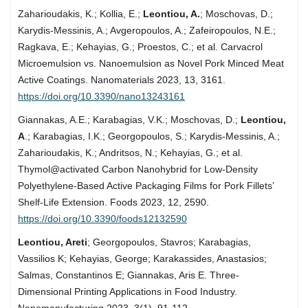
Zaharioudakis, K.; Kollia, E.;
Leontiou, A.
; Moschovas, D.;
Karydis-Messinis, A.; Avgeropoulos, A.; Zafeiropoulos, N.E.;
Ragkava, E.; Kehayias, G.; Proestos, C.; et al. Carvacrol
Microemulsion vs. Nanoemulsion as Novel Pork Minced Meat
Active Coatings. Nanomaterials 2023, 13, 3161.
https://doi.org/10.3390/nano13243161
Giannakas, A.E.; Karabagias, V.K.; Moschovas, D.;
Leontiou,
A
.; Karabagias, I.K.; Georgopoulos, S.; Karydis-Messinis, A.;
Zaharioudakis, K.; Andritsos, N.; Kehayias, G.; et al.
Thymol@activated Carbon Nanohybrid for Low-Density
Polyethylene-Based Active Packaging Films for Pork Fillets’
Shelf-Life Extension. Foods 2023, 12, 2590.
https://doi.org/10.3390/foods12132590
Leontiou, Areti
; Georgopoulos, Stavros; Karabagias,
Vassilios K; Kehayias, George; Karakassides, Anastasios;
Salmas, Constantinos E; Giannakas, Aris E. Three-
Dimensional Printing Applications in Food Industry.