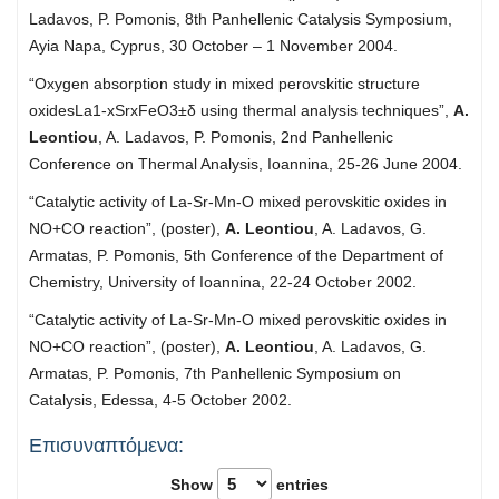
Ladavos, P. Pomonis, 8th Panhellenic Catalysis Symposium,
Ayia Napa, Cyprus, 30 October – 1 November 2004.
“Oxygen absorption study in mixed perovskitic structure
oxidesLa1-xSrxFeO3±δ using thermal analysis techniques”,
Α.
Leontiou
, A. Ladavos, P. Pomonis, 2nd Panhellenic
Conference on Thermal Analysis, Ioannina, 25-26 June 2004.
“Catalytic activity of La-Sr-Mn-O mixed perovskitic oxides in
NO+CO reaction”, (poster),
Α. Leontiou
, A. Ladavos, G.
Armatas, P. Pomonis, 5th Conference of the Department of
Chemistry, University of Ioannina, 22-24 October 2002.
“Catalytic activity of La-Sr-Mn-O mixed perovskitic oxides in
NO+CO reaction”, (poster),
Α. Leontiou
, A. Ladavos, G.
Armatas, P. Pomonis, 7th Panhellenic Symposium on
Catalysis, Edessa, 4-5 October 2002.
Επισυναπτόμενα:
Show
entries