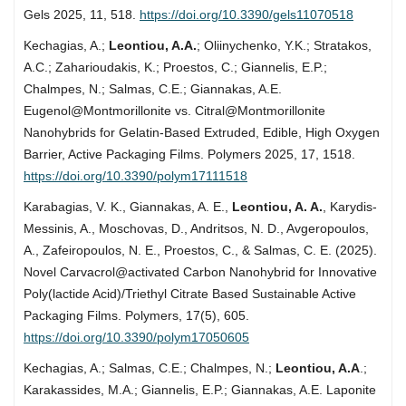
Gels 2025, 11, 518.
https://doi.org/10.3390/gels11070518
Kechagias, A.;
Leontiou, A.A.
; Oliinychenko, Y.K.; Stratakos,
A.C.; Zaharioudakis, K.; Proestos, C.; Giannelis, E.P.;
Chalmpes, N.; Salmas, C.E.; Giannakas, A.E.
Eugenol@Montmorillonite vs. Citral@Montmorillonite
Nanohybrids for Gelatin-Based Extruded, Edible, High Oxygen
Barrier, Active Packaging Films. Polymers 2025, 17, 1518.
https://doi.org/10.3390/polym17111518
Karabagias, V. K., Giannakas, A. E.,
Leontiou, A. A.
, Karydis-
Messinis, A., Moschovas, D., Andritsos, N. D., Avgeropoulos,
A., Zafeiropoulos, N. E., Proestos, C., & Salmas, C. E. (2025).
Novel Carvacrol@activated Carbon Nanohybrid for Innovative
Poly(lactide Acid)/Triethyl Citrate Based Sustainable Active
Packaging Films. Polymers, 17(5), 605.
https://doi.org/10.3390/polym17050605
Kechagias, A.; Salmas, C.E.; Chalmpes, N.;
Leontiou, A.A
.;
Karakassides, M.A.; Giannelis, E.P.; Giannakas, A.E. Laponite