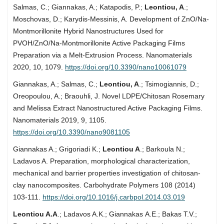
Salmas, C.; Giannakas, A.; Katapodis, P.;
Leontiou, A
.;
Moschovas, D.; Karydis-Messinis, A. Development of ZnO/Na-
Montmorillonite Hybrid Nanostructures Used for
PVOH/ZnO/Na-Montmorillonite Active Packaging Films
Preparation via a Melt-Extrusion Process. Nanomaterials
2020, 10, 1079.
https://doi.org/10.3390/nano10061079
Giannakas, A.; Salmas, C.;
Leontiou, A
.; Tsimogiannis, D.;
Oreopoulou, A.; Braouhli, J. Novel LDPE/Chitosan Rosemary
and Melissa Extract Nanostructured Active Packaging Films.
Nanomaterials 2019, 9, 1105.
https://doi.org/10.3390/nano9081105
Giannakas A.; Grigoriadi K.;
Leontiou A
.; Barkoula N.;
Ladavos A. Preparation, morphological characterization,
mechanical and barrier properties investigation of chitosan-
clay nanocomposites. Carbohydrate Polymers 108 (2014)
103-111.
https://doi.org/10.1016/j.carbpol.2014.03.019
Leontiou A.A
.; Ladavos A.K.; Giannakas Α.Ε.; Bakas T.V.;