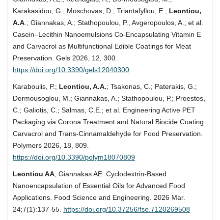
Karakasidou, G.; Moschovas, D.; Triantafyllou, E.;
Leontiou,
A.A
.; Giannakas, A.; Stathopoulou, P.; Avgeropoulos, A.; et al.
Casein–Lecithin Nanoemulsions Co-Encapsulating Vitamin E
and Carvacrol as Multifunctional Edible Coatings for Meat
Preservation. Gels 2026, 12, 300.
https://doi.org/10.3390/gels12040300
Karaboulis, P.;
Leontiou, A.A.
; Tsakonas, C.; Paterakis, G.;
Dormousoglou, M.; Giannakas, A.; Stathopoulou, P.; Proestos,
C.; Galiotis, C.; Salmas, C.E.; et al. Engineering Active PET
Packaging via Corona Treatment and Natural Biocide Coating:
Carvacrol and Trans-Cinnamaldehyde for Food Preservation.
Polymers 2026, 18, 809.
https://doi.org/10.3390/polym18070809
Leontiou AA
, Giannakas AE. Cyclodextrin-Based
Nanoencapsulation of Essential Oils for Advanced Food
Applications. Food Science and Engineering. 2026 Mar.
24;7(1):137-55.
https://doi.org/10.37256/fse.7120269508