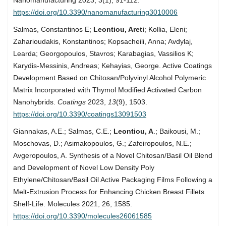
Nanomanufacturing 2023, 3(1), 91-112.
https://doi.org/10.3390/nanomanufacturing3010006
Salmas, Constantinos E;
Leontiou, Areti
; Kollia, Eleni;
Zaharioudakis, Konstantinos; Kopsacheili, Anna; Avdylaj,
Learda; Georgopoulos, Stavros; Karabagias, Vassilios K;
Karydis-Messinis, Andreas; Kehayias, George. Active Coatings
Development Based on Chitosan/Polyvinyl Alcohol Polymeric
Matrix Incorporated with Thymol Modified Activated Carbon
Nanohybrids.
Coatings
2023,
13
(9), 1503.
https://doi.org/10.3390/coatings13091503
Giannakas, A.E.; Salmas, C.E.;
Leontiou, A
.; Baikousi, M.;
Moschovas, D.; Asimakopoulos, G.; Zafeiropoulos, N.E.;
Avgeropoulos, A. Synthesis of a Novel Chitosan/Basil Oil Blend
and Development of Novel Low Density Poly
Ethylene/Chitosan/Basil Oil Active Packaging Films Following a
Melt-Extrusion Process for Enhancing Chicken Breast Fillets
Shelf-Life. Molecules 2021, 26, 1585.
https://doi.org/10.3390/molecules26061585