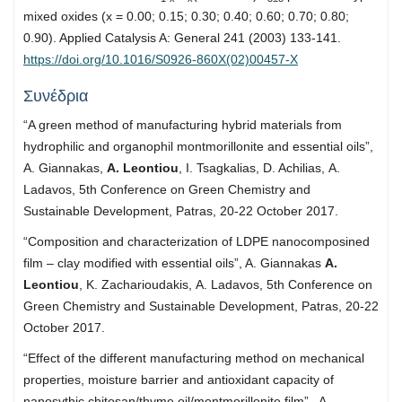
mixed oxides (x = 0.00; 0.15; 0.30; 0.40; 0.60; 0.70; 0.80;
0.90). Applied Catalysis A: General 241 (2003) 133-141.
https://doi.org/10.1016/S0926-860X(02)00457-X
Συνέδρια
“A green method of manufacturing hybrid materials from
hydrophilic and organophil montmorillonite and essential oils”,
A. Giannakas,
A. Leontiou
, I. Tsagkalias, D. Achilias, Α.
Ladavos, 5th Conference on Green Chemistry and
Sustainable Development, Patras, 20-22 October 2017.
“Composition and characterization of LDPE nanocomposined
film – clay modified with essential oils”, A. Giannakas
Α.
Leontiou
, Κ. Zacharioudakis, Α. Ladavos, 5th Conference on
Green Chemistry and Sustainable Development, Patras, 20-22
October 2017.
“Effect of the different manufacturing method on mechanical
properties, moisture barrier and antioxidant capacity of
nanosythic chitosan/thyme oil/montmorillonite film”, A.