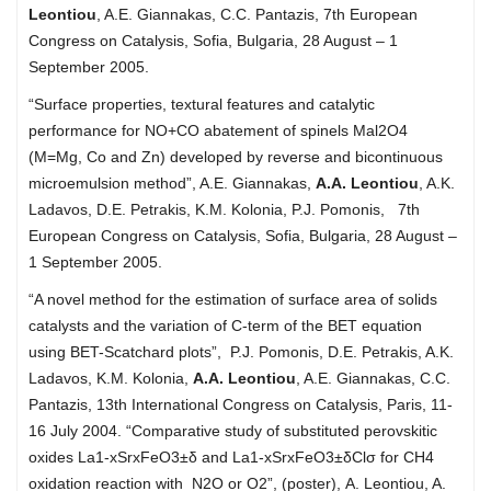
Leontiou
, A.E. Giannakas, C.C. Pantazis, 7th European
Congress on Catalysis, Sofia, Bulgaria, 28 August – 1
September 2005.
“Surface properties, textural features and catalytic
performance for NO+CO abatement of spinels Mal2O4
(M=Mg, Co and Zn) developed by reverse and bicontinuous
microemulsion method”, A.E. Giannakas,
A.A. Leontiou
, A.K.
Ladavos, D.E. Petrakis, K.M. Kolonia, P.J. Pomonis, 7th
European Congress on Catalysis, Sofia, Bulgaria, 28 August –
1 September 2005.
“A novel method for the estimation of surface area of solids
catalysts and the variation of C-term of the BET equation
using BET-Scatchard plots”, P.J. Pomonis, D.E. Petrakis, A.K.
Ladavos, K.M. Kolonia,
A.A. Leontiou
, A.E. Giannakas, C.C.
Pantazis, 13th International Congress on Catalysis, Paris, 11-
16 July 2004. “Comparative study of substituted perovskitic
oxides La1-xSrxFeO3±δ and La1-xSrxFeO3±δClσ for CH4
oxidation reaction with N2O or O2”, (poster), Α. Leontiou, A.