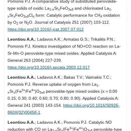
Pomonis P.J. A comparative study of substituted perovskite-
type solids of oxidic La
Sr
FeO
and chlorinated La
1-x
x
3±δ
1-
Sr
FeO
Cl
form: Catalytic performance for CH
oxidation
x
x
3±δ
σ
4
by O
or N
O. Journal of Catalysis 251 (2007) 103-112.
2
2
https://doi.org/10.1016/j.jcat.2007.07.012
Leontiou A.A.
; Ladavos A.K.; Armatas G.S.; Trikalitis P.N.;
Pomonis P.J. Kinetics investigation of NO+CO reaction on La-
Sr-Mn-O perovskite-type mixed oxides. Applied Catalysis A:
General 263 (2004) 227-239.
https://doi.org/10.1016/j.apcata.2003.12.017
Leontiou A.A.
; Ladavos A.K.; Bakas T.V.; Vaimakis T.C.;
Pomonis P.J. Reverse uptake of oxygen from La
1-
3+
4+
Sr
(Fe
/Fe
)O
perovskite-type mixed oxides (x = 0;00
x
x
3±δ
0.15; 0.30; 0.40; 0.60; 0.70; 0.80; 0.90). Applied Catalysis A:
General 241 (2003) 143-154.
https://doi.org/10.1016/S0926-
860X(02)00458-1
Leontiou A.A.
; Ladavos A.K.; Pomonis P.J. Catalytic NO
3+
4+
reduction with CO on La
Sr
(Fe
/Fe
)O
perovskite-type
1-x
x
3±δ