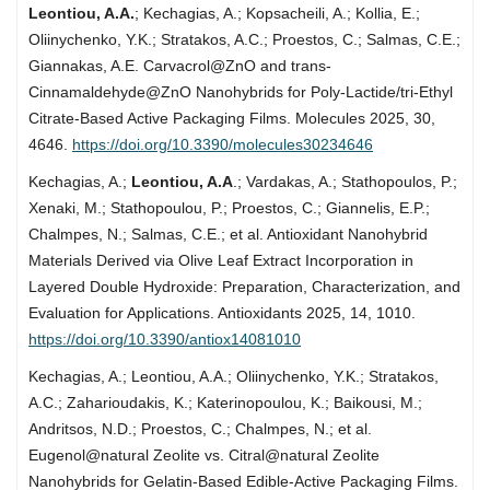
Leontiou, A.A.
; Kechagias, A.; Kopsacheili, A.; Kollia, E.;
Oliinychenko, Y.K.; Stratakos, A.C.; Proestos, C.; Salmas, C.E.;
Giannakas, A.E. Carvacrol@ZnO and trans-
Cinnamaldehyde@ZnO Nanohybrids for Poly-Lactide/tri-Ethyl
Citrate-Based Active Packaging Films. Molecules 2025, 30,
4646.
https://doi.org/10.3390/molecules30234646
Kechagias, A.;
Leontiou, A.A
.; Vardakas, A.; Stathopoulos, P.;
Xenaki, M.; Stathopoulou, P.; Proestos, C.; Giannelis, E.P.;
Chalmpes, N.; Salmas, C.E.; et al. Antioxidant Nanohybrid
Materials Derived via Olive Leaf Extract Incorporation in
Layered Double Hydroxide: Preparation, Characterization, and
Evaluation for Applications. Antioxidants 2025, 14, 1010.
https://doi.org/10.3390/antiox14081010
Kechagias, A.; Leontiou, A.A.; Oliinychenko, Y.K.; Stratakos,
A.C.; Zaharioudakis, K.; Katerinopoulou, K.; Baikousi, M.;
Andritsos, N.D.; Proestos, C.; Chalmpes, N.; et al.
Eugenol@natural Zeolite vs. Citral@natural Zeolite
Nanohybrids for Gelatin-Based Edible-Active Packaging Films.