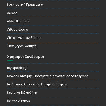
Ηλεκτρονική Γραμματεία
eClass
eMail Φοιτητών
Αιθουσιολόγιο
Αίτηση Δωρεάν Σίτισης
Συνήγορος Φοιτητή
Χρήσιμοι Σύνδεσμοι
my.upatras.gr
Μονάδα Ισότιμης Πρόσβασης-Κανονισμός Λειτουργίας
Ιστότοπος Αποφοίτων Παν/μίου Πατρών
Κεντρική Βιβλιοθήκη
Κέντρο Δικτύου