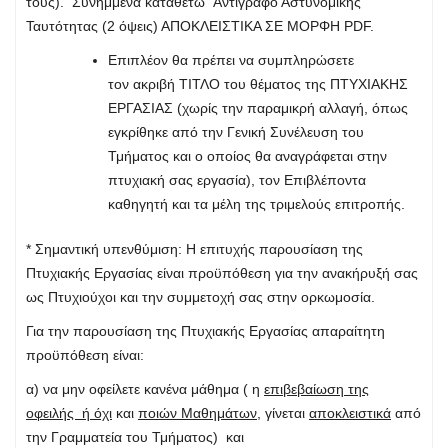
τους). Συνημμένα καταθέτω Αντίγραφο Αστυνομικής
Ταυτότητας (2 όψεις) ΑΠΟΚΛEΙΣΤΙΚΑ ΣΕ ΜΟΡΦΗ PDF.
Επιπλέον θα πρέπει να συμπληρώσετε
τον ακριβή ΤΙΤΛΟ του θέματος της ΠΤΥΧΙΑΚΗΣ
ΕΡΓΑΣΙΑΣ (χωρίς την παραμικρή αλλαγή, όπως
εγκρίθηκε από την Γενική Συνέλευση του
Τμήματος και ο οποίος θα αναγράφεται στην
πτυχιακή σας εργασία), τον Επιβλέποντα
καθηγητή και τα μέλη της τριμελούς επιτροπής.
* Σημαντική υπενθύμιση: Η επιτυχής παρουσίαση της
Πτυχιακής Εργασίας είναι προϋπόθεση για την ανακήρυξή σας
ως Πτυχιούχοι και την συμμετοχή σας στην ορκωμοσία.
Για την παρουσίαση της Πτυχιακής Εργασίας απαραίτητη
προϋπόθεση είναι:
α) να μην οφείλετε κανένα μάθημα ( η
επιβεβαίωση της
οφειλής ή όχι
και
ποιών Μαθημάτων,
γίνεται
αποκλειστικά
από
την Γραμματεία του Τμήματος) και