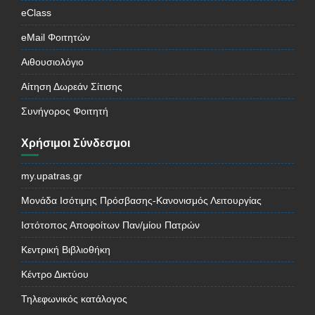
eClass
eMail Φοιτητών
Αιθουσιολόγιο
Αίτηση Δωρεάν Σίτισης
Συνήγορος Φοιτητή
Χρήσιμοι Σύνδεσμοι
my.upatras.gr
Μονάδα Ισότιμης Πρόσβασης-Κανονισμός Λειτουργίας
Ιστότοπος Αποφοίτων Παν/μίου Πατρών
Κεντρική Βιβλιοθήκη
Κέντρο Δικτύου
Τηλεφωνικός κατάλογος