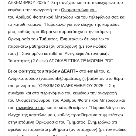
ΔΕΚΕΜΒΡΙΟΥ 2025 ”. Στη συνέχεια και στο περιεχόμενο του
κειμένου την αναγραφή του
Ονοματεπώνυμου
,
του
Αριθμού
Φοιτητικού Μητρώου
και του
τηλεφώνου σας
και
το κάτωθι κείμενο: “Παρακαλώ για τον έλεγχο της καρτέλας
μου, καθώς προτίθεμαι να συμμετάσχω στην επόμενη
Ορκωμοσία του Τμήματος. Ενημερώνω ότι οφείλω τα
παρακάτω μαθήματα (αν υπάρχουν) (με τον κωδικό
τους). Συνημμένα καταθέτω Αντίγραφο Αστυνομικής
Ταυτότητας (2 όψεις) ΑΠΟΚΛEΙΣΤΙΚΑ ΣΕ ΜΟΡΦΗ PDF,
Β)
οι φοιτητές του πρώην ΔΕΑΠΤ
– στο email του κ.
Ανδρικόπουλου (
vasandrik@upatras.gr
), βάζοντας στο θέμα
του μηνύματος “ΟΡΚΩΜΟΣΙΑ ΔΕΚΕΜΒΡΙΟΥ 2025 ”. Στη
συνέχεια και στο περιεχόμενο του κειμένου την αναγραφή
του
Ονοματεπώνυμου
, του
Αριθμού
Φοιτητικού Μητρώου
και
του
τηλεφώνου σας
και το κάτωθι κείμενο: “Παρακαλώ για τον
έλεγχο της καρτέλας μου, καθώς προτίθεμαι να συμμετάσχω
στην επόμενη Ορκωμοσία του Τμήματος. Ενημερώνω ότι
οφείλω τα παρακάτω μαθήματα (αν υπάρχουν) (με τον κωδικό