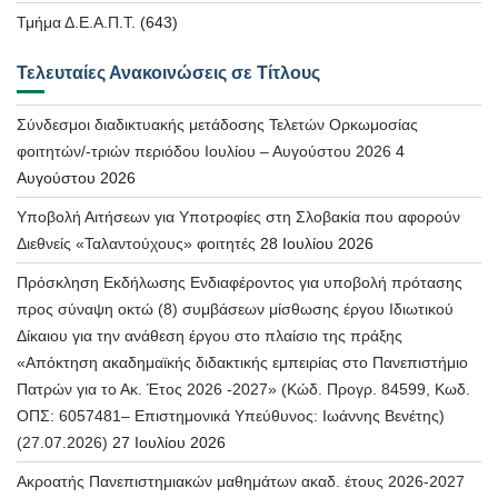
Τμήμα Δ.Ε.Α.Π.Τ.
(643)
Τελευταίες Ανακοινώσεις σε Τίτλους
Σύνδεσμοι διαδικτυακής μετάδοσης Τελετών Ορκωμοσίας
φοιτητών/-τριών περιόδου Ιουλίου – Αυγούστου 2026
4
Αυγούστου 2026
Υποβολή Αιτήσεων για Υποτροφίες στη Σλοβακία που αφορούν
Διεθνείς «Ταλαντούχους» φοιτητές
28 Ιουλίου 2026
Πρόσκληση Εκδήλωσης Ενδιαφέροντος για υποβολή πρότασης
προς σύναψη οκτώ (8) συμβάσεων μίσθωσης έργου Ιδιωτικού
Δίκαιου για την ανάθεση έργου στο πλαίσιο της πράξης
«Απόκτηση ακαδημαϊκής διδακτικής εμπειρίας στο Πανεπιστήμιο
Πατρών για το Ακ. Έτος 2026 -2027» (Κώδ. Προγρ. 84599, Κωδ.
ΟΠΣ: 6057481– Επιστημονικά Υπεύθυνος: Ιωάννης Βενέτης)
(27.07.2026)
27 Ιουλίου 2026
Ακροατής Πανεπιστημιακών μαθημάτων ακαδ. έτους 2026-2027