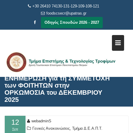
Μεταπηδήστε
+30 26410 74130-131-129-109-108-121
στο
foodscsecr@upatras.gr
περιεχόμενο
Οδηγός Σπουδών 2026 - 2027
ΕΝΗΜΕΡΩΣΗ για τη ΣΥΜΜΕΤΟΧΗ
των ΦΟΙΤΗΤΩΝ στην
ΟΡΚΩΜΟΣΙΑ του ΔΕΚΕΜΒΡΙΟΥ
2025
12
webadminS
,
Γενικές Ανακοινώσεις
Τμήμα Δ.Ε.Α.Π.Τ.
Σεπ