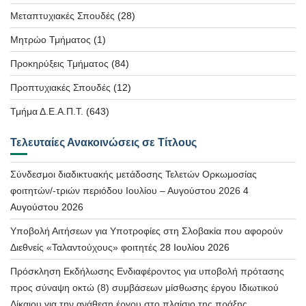
Μεταπτυχιακές Σπουδές
(28)
Μητρώο Τμήματος
(1)
Προκηρύξεις Τμήματος
(84)
Προπτυχιακές Σπουδές
(12)
Τμήμα Δ.Ε.Α.Π.Τ.
(643)
Τελευταίες Ανακοινώσεις σε Τίτλους
Σύνδεσμοι διαδικτυακής μετάδοσης Τελετών Ορκωμοσίας
φοιτητών/-τριών περιόδου Ιουλίου – Αυγούστου 2026
4
Αυγούστου 2026
Υποβολή Αιτήσεων για Υποτροφίες στη Σλοβακία που αφορούν
Διεθνείς «Ταλαντούχους» φοιτητές
28 Ιουλίου 2026
Πρόσκληση Εκδήλωσης Ενδιαφέροντος για υποβολή πρότασης
προς σύναψη οκτώ (8) συμβάσεων μίσθωσης έργου Ιδιωτικού
Δίκαιου για την ανάθεση έργου στο πλαίσιο της πράξης