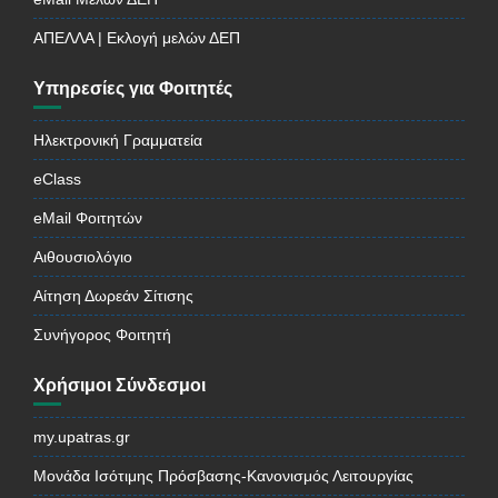
ΑΠΕΛΛΑ | Εκλογή μελών ΔΕΠ
Υπηρεσίες για Φοιτητές
Ηλεκτρονική Γραμματεία
eClass
eMail Φοιτητών
Αιθουσιολόγιο
Αίτηση Δωρεάν Σίτισης
Συνήγορος Φοιτητή
Χρήσιμοι Σύνδεσμοι
my.upatras.gr
Μονάδα Ισότιμης Πρόσβασης-Κανονισμός Λειτουργίας