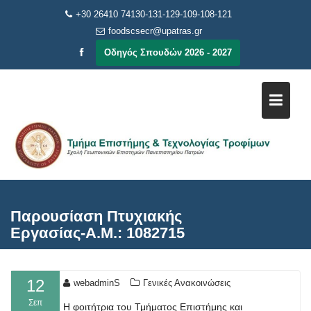
Μεταπηδήστε
+30 26410 74130-131-129-109-108-121
στο
foodscsecr@upatras.gr
περιεχόμενο
Οδηγός Σπουδών 2026 - 2027
Παρουσίαση Πτυχιακής
Εργασίας-Α.Μ.: 1082715
12
webadminS
Γενικές Ανακοινώσεις
Σεπ
Η φοιτήτρια του Τμήματος Επιστήμης και