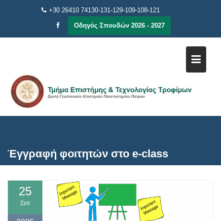
Μεταπηδήστε
+30 26410 74130-131-129-109-108-121
στο
Οδηγός Σπουδών 2026 - 2027
περιεχόμενο
Έγγραφή φοιτητών στο e-class
25
Σεπ