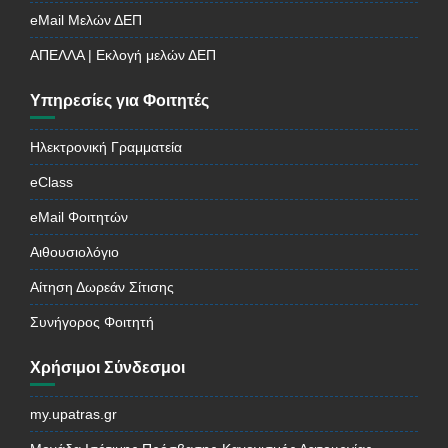
eMail Μελών ΔΕΠ
ΑΠΕΛΛΑ | Εκλογή μελών ΔΕΠ
Υπηρεσίες για Φοιτητές
Ηλεκτρονική Γραμματεία
eClass
eMail Φοιτητών
Αιθουσιολόγιο
Αίτηση Δωρεάν Σίτισης
Συνήγορος Φοιτητή
Χρήσιμοι Σύνδεσμοι
my.upatras.gr