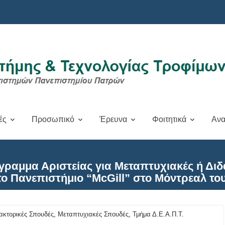
ές
Προσωπικό
Έρευνα
Φοιτητικά
Ανα
αμμα Αριστείας για Μεταπτυχιακές ή Διδ
το Πανεπιστήμιο “McGill” στο Μόντρεαλ τ
,
,
ακτορικές Σπουδές
Μεταπτυχιακές Σπουδές
Τμήμα Δ.Ε.Α.Π.Τ.