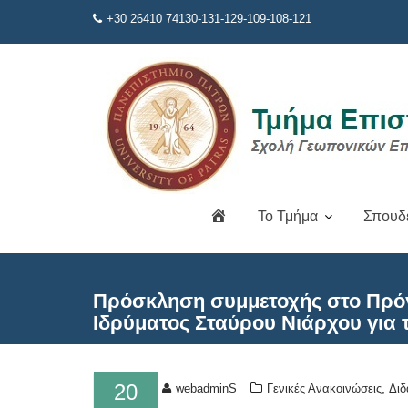
Μεταπηδήστε
+30 26410 74130-131-129-109-108-121
στο
περιεχόμενο
Α
Το Τμήμα
Σπουδ
ρ
χ
ι
κ
Πρόσκληση συμμετοχής στο Πρόγρ
ή
Ιδρύματος Σταύρου Νιάρχου για 
20
,
webadminS
Γενικές Ανακοινώσεις
Διδ