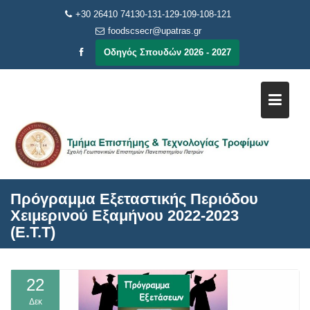
Μεταπηδήστε
+30 26410 74130-131-129-109-108-121
στο
foodscsecr@upatras.gr
περιεχόμενο
Οδηγός Σπουδών 2026 - 2027
Πρόγραμμα Εξεταστικής Περιόδου
Χειμερινού Εξαμήνου 2022-2023
(Ε.Τ.Τ)
22
Δεκ