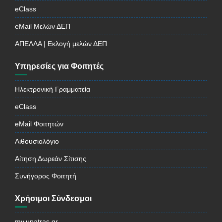
eClass
eMail Μελών ΔΕΠ
ΑΠΕΛΛΑ | Εκλογή μελών ΔΕΠ
Υπηρεσίες για Φοιτητές
Ηλεκτρονική Γραμματεία
eClass
eMail Φοιτητών
Αιθουσιολόγιο
Αίτηση Δωρεάν Σίτισης
Συνήγορος Φοιτητή
Χρήσιμοι Σύνδεσμοι
my.upatras.gr