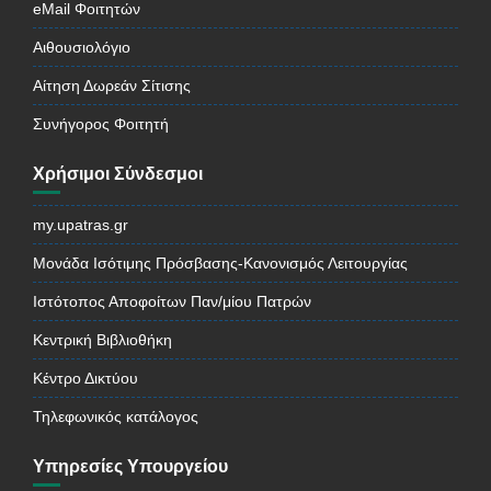
eMail Φοιτητών
Αιθουσιολόγιο
Αίτηση Δωρεάν Σίτισης
Συνήγορος Φοιτητή
Χρήσιμοι Σύνδεσμοι
my.upatras.gr
Μονάδα Ισότιμης Πρόσβασης-Κανονισμός Λειτουργίας
Ιστότοπος Αποφοίτων Παν/μίου Πατρών
Κεντρική Βιβλιοθήκη
Κέντρο Δικτύου
Τηλεφωνικός κατάλογος
Υπηρεσίες Υπουργείου