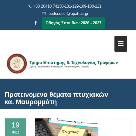
Μεταπηδήστε
+30 26410 74130-131-129-109-108-121
στο
foodscsecr@upatras.gr
περιεχόμενο
Οδηγός Σπουδών 2026 - 2027
Προτεινόμενα θέματα πτυχιακών
κα. Μαυρομμάτη
19
Φεβ