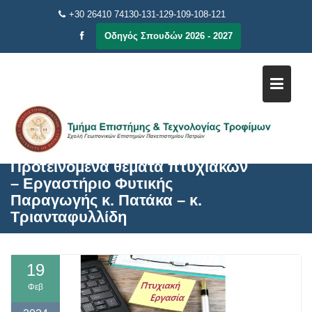
Μεταπηδήστε
+30 26410 74130-131-129-109-108-121
στο
Οδηγός Σπουδών 2026 - 2027
περιεχόμενο
Προτεινόμενα θέματα πτυχιακών
– Εργαστήριο Φυτικής
Παραγωγής κ. Πατάκα – κ.
Τριανταφυλλίδη
19
Φεβ