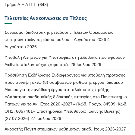
Τμήμα Δ.Ε.Α.Π.Τ.
(643)
Τελευταίες Ανακοινώσεις σε Τίτλους
Σύνδεσμοι διαδικτυακής μετάδοσης Τελετών Ορκωμοσίας
φοιτητών/-τριών περιόδου Ιουλίου – Αυγούστου 2026
4
Αυγούστου 2026
Υποβολή Αιτήσεων για Υποτροφίες στη Σλοβακία που αφορούν
Διεθνείς «Ταλαντούχους» φοιτητές
28 Ιουλίου 2026
Πρόσκληση Εκδήλωσης Ενδιαφέροντος για υποβολή πρότασης
προς σύναψη οκτώ (8) συμβάσεων μίσθωσης έργου Ιδιωτικού
Δίκαιου για την ανάθεση έργου στο πλαίσιο της πράξης
«Απόκτηση ακαδημαϊκής διδακτικής εμπειρίας στο Πανεπιστήμιο
Πατρών για το Ακ. Έτος 2026 -2027» (Κώδ. Προγρ. 84599, Κωδ.
ΟΠΣ: 6057481– Επιστημονικά Υπεύθυνος: Ιωάννης Βενέτης)
(27.07.2026)
27 Ιουλίου 2026
Ακροατής Πανεπιστημιακών μαθημάτων ακαδ. έτους 2026-2027