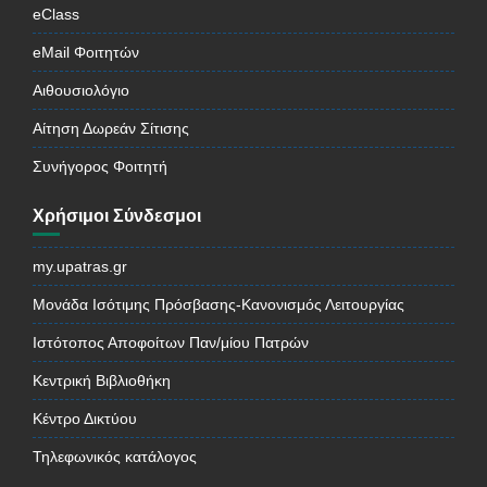
eClass
eMail Φοιτητών
Αιθουσιολόγιο
Αίτηση Δωρεάν Σίτισης
Συνήγορος Φοιτητή
Χρήσιμοι Σύνδεσμοι
my.upatras.gr
Μονάδα Ισότιμης Πρόσβασης-Κανονισμός Λειτουργίας
Ιστότοπος Αποφοίτων Παν/μίου Πατρών
Κεντρική Βιβλιοθήκη
Κέντρο Δικτύου
Τηλεφωνικός κατάλογος