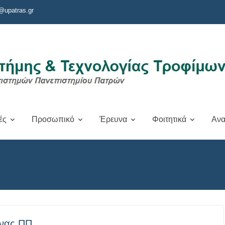
@upatras.gr
ές
Προσωπικό
Έρευνα
Φοιτητικά
Ανα
μνας ΠΠ