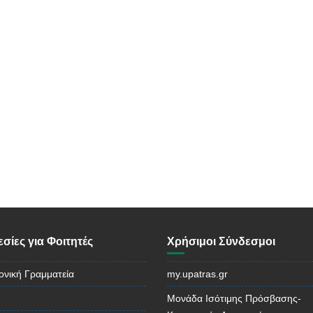
σίες για Φοιτητές
Χρήσιμοι Σύνδεσμοι
ονική Γραμματεία
my.upatras.gr
Μονάδα Ισότιμης Πρόσβασης-