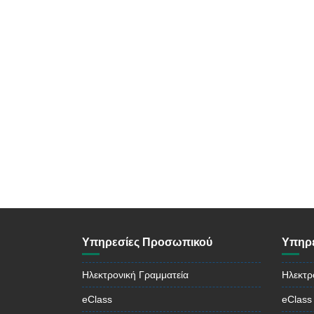
Υπηρεσίες Προσωπικού
Υπηρε
Ηλεκτρονική Γραμματεία
Ηλεκτρ
eClass
eClass