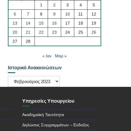
1
2
3
4
5
6
7
8
9
10
11
12
13
14
15
16
17
18
19
20
21
22
23
24
25
26
27
28
« Ιαν
Μαρ »
Ιστορικό Ανακοινώσεων
Ιστορικό
Ανακοινώσεων
Υπηρεσίες Υπουργείου
Ακαδημαϊκή Ταυτότητα
Δηλώσεις Συγγραμμάτων – Εύδοξος