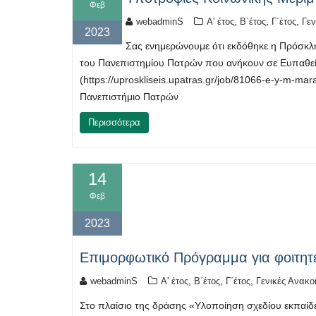
Φεβ
,
,
,
webadminS
Α' έτος
Β΄έτος
Γ΄έτος
Γεν
2023
Σας ενημερώνουμε ότι εκδόθηκε η Πρόσκλη
του Πανεπιστημίου Πατρών που ανήκουν σε Ευπαθεί
(https://uproskliseis.upatras.gr/job/81066-e-y-m-m
Πανεπιστήμιο Πατρών
Περισσότερα
14
Φεβ
2023
Επιμορφωτικό Πρόγραμμα για φοιτητ
,
,
,
webadminS
Α' έτος
Β΄έτος
Γ΄έτος
Γενικές Ανακο
Στο πλαίσιο της δράσης «Υλοποίηση σχεδίου εκπαίδε