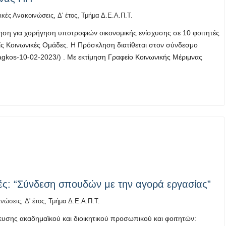
,
,
ικές Ανακοινώσεις
Δ' έτος
Τμήμα Δ.Ε.Α.Π.Τ.
ση για χορήγηση υποτροφιών οικονομικής ενίσχυσης σε 10 φοιτητές
ς Κοινωνικές Ομάδες. Η Πρόσκληση διατίθεται στον σύνδεσμο
aragkos-10-02-2023/) . Με εκτίμηση Γραφείο Κοινωνικής Μέριμνας
ές: “Σύνδεση σπουδών με την αγορά εργασίας”
,
,
ινώσεις
Δ' έτος
Τμήμα Δ.Ε.Α.Π.Τ.
υσης ακαδημαϊκού και διοικητικού προσωπικού και φοιτητών: