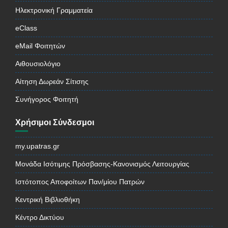
Ηλεκτρονική Γραμματεία
eClass
eMail Φοιτητών
Αιθουσιολόγιο
Αίτηση Δωρεάν Σίτισης
Συνήγορος Φοιτητή
Χρήσιμοι Σύνδεσμοι
my.upatras.gr
Μονάδα Ισότιμης Πρόσβασης-Κανονισμός Λειτουργίας
Ιστότοπος Αποφοίτων Παν/μίου Πατρών
Κεντρική Βιβλιοθήκη
Κέντρο Δικτύου