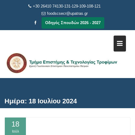
Μεταπηδήστε
+30 26410 74130-131-129-109-108-121
στο
foodscsecr@upatras.gr
περιεχόμενο
Οδηγός Σπουδών 2026 - 2027
Ημέρα:
18 Ιουλίου 2024
18
Ιούλ