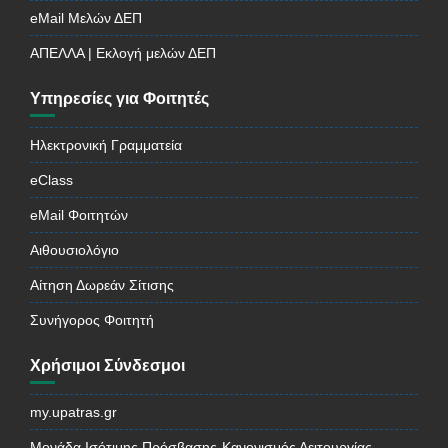
eMail Μελών ΔΕΠ
ΑΠΕΛΛΑ | Εκλογή μελών ΔΕΠ
Υπηρεσίες για Φοιτητές
Ηλεκτρονική Γραμματεία
eClass
eMail Φοιτητών
Αιθουσιολόγιο
Αίτηση Δωρεάν Σίτισης
Συνήγορος Φοιτητή
Χρήσιμοι Σύνδεσμοι
my.upatras.gr
Μονάδα Ισότιμης Πρόσβασης-Κανονισμός Λειτουργίας