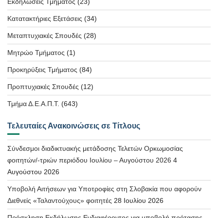
Εκδηλώσεις Τμήματος
(23)
Κατατακτήριες Εξετάσεις
(34)
Μεταπτυχιακές Σπουδές
(28)
Μητρώο Τμήματος
(1)
Προκηρύξεις Τμήματος
(84)
Προπτυχιακές Σπουδές
(12)
Τμήμα Δ.Ε.Α.Π.Τ.
(643)
Τελευταίες Ανακοινώσεις σε Τίτλους
Σύνδεσμοι διαδικτυακής μετάδοσης Τελετών Ορκωμοσίας
φοιτητών/-τριών περιόδου Ιουλίου – Αυγούστου 2026
4
Αυγούστου 2026
Υποβολή Αιτήσεων για Υποτροφίες στη Σλοβακία που αφορούν
Διεθνείς «Ταλαντούχους» φοιτητές
28 Ιουλίου 2026
Πρόσκληση Εκδήλωσης Ενδιαφέροντος για υποβολή πρότασης