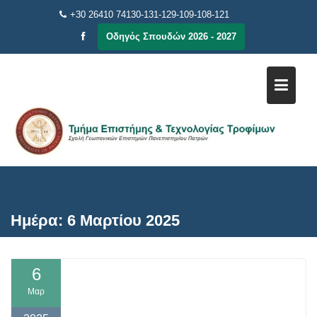
Μεταπηδήστε
+30 26410 74130-131-129-109-108-121
στο
Οδηγός Σπουδών 2026 - 2027
περιεχόμενο
Ημέρα:
6 Μαρτίου 2025
6
Μαρ