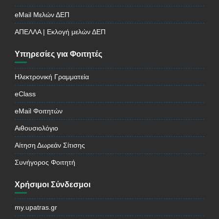
eMail Μελών ΔΕΠ
ΑΠΕΛΛΑ | Εκλογή μελών ΔΕΠ
Υπηρεσίες για Φοιτητές
Ηλεκτρονική Γραμματεία
eClass
eMail Φοιτητών
Αιθουσιολόγιο
Αίτηση Δωρεάν Σίτισης
Συνήγορος Φοιτητή
Χρήσιμοι Σύνδεσμοι
my.upatras.gr