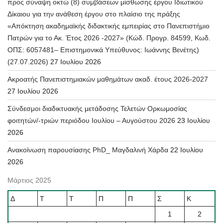
προς σύναψη οκτώ (8) συμβάσεων μίσθωσης έργου Ιδιωτικού
Δίκαιου για την ανάθεση έργου στο πλαίσιο της πράξης
«Απόκτηση ακαδημαϊκής διδακτικής εμπειρίας στο Πανεπιστήμιο
Πατρών για το Ακ. Έτος 2026 -2027» (Κώδ. Προγρ. 84599, Κωδ.
ΟΠΣ: 6057481– Επιστημονικά Υπεύθυνος: Ιωάννης Βενέτης)
(27.07.2026)
27 Ιουλίου 2026
Ακροατής Πανεπιστημιακών μαθημάτων ακαδ. έτους 2026-2027
27 Ιουλίου 2026
Σύνδεσμοι διαδικτυακής μετάδοσης Τελετών Ορκωμοσίας
φοιτητών/-τριών περιόδου Ιουλίου – Αυγούστου 2026
23 Ιουλίου
2026
Ανακοίνωση παρουσίασης PhD_ Μαγδαλινή Χάρδα
22 Ιουλίου
2026
Μάρτιος 2025
Δ
Τ
Τ
Π
Π
Σ
Κ
1
2