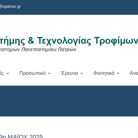
@upatras.gr
ές
Προσωπικό
Έρευνα
Φοιτητικά
Ανα
9η ΜΑΪΟΥ 2025