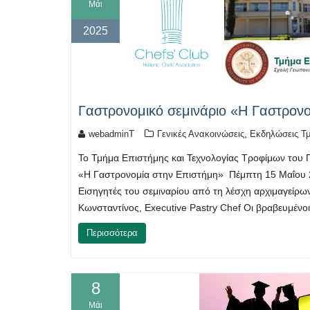
Μάι
2025
Γαστρονομικό σεμινάριο «Η Γαστρον
,
webadminT
Γενικές Ανακοινώσεις
Εκδηλώσεις Τ
Το Τμήμα Επιστήμης και Τεχνολογίας Τροφίμων του Π
«Η Γαστρονομία στην Επιστήμη» Πέμπτη 15 Μαΐου 20
Εισηγητές του σεμιναρίου από τη λέσχη αρχιμαγείρω
Κωνσταντίνος, Executive Pastry Chef Οι βραβευμέν
Περισσότερα
8
Μάι