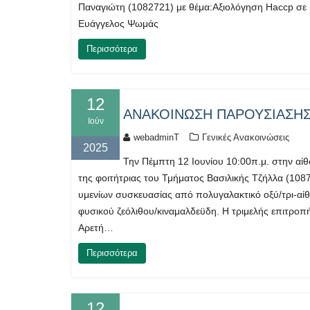
Παναγιώτη (1082721) με θέμα:Αξιολόγηση Haccp σε
Ευάγγελος Ψωμάς
Περισσότερα
12
ΑΝΑΚΟΙΝΩΣΗ ΠΑΡΟΥΣΙΑΣΗΣ 
Ιούν
webadminT
Γενικές Ανακοινώσεις
2025
Την Πέμπτη 12 Ιουνίου 10:00π.μ. στην αίθ
της φοιτήτριας του Τμήματος Βασιλικής Τζήλλα (10
υμενίων συσκευασίας από πολυγαλακτικό οξύ/τρι-αίθυ
φυσικού ζεόλιθου/κιναμαλδεϋδη. Η τριμελής επιτρο
Αρετή…
Περισσότερα
12