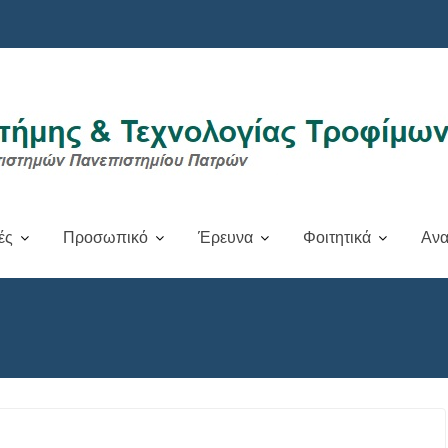
ές
Προσωπικό
Έρευνα
Φοιτητικά
Ανα