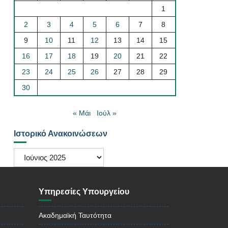
1
2
3
4
5
6
7
8
9
10
11
12
13
14
15
16
17
18
19
20
21
22
23
24
25
26
27
28
29
30
« Μάι
Ιούλ »
Ιστορικό Ανακοινώσεων
Ιστορικό
Ανακοινώσεων
Υπηρεσίες Υπουργείου
Ακαδημαϊκή Ταυτότητα