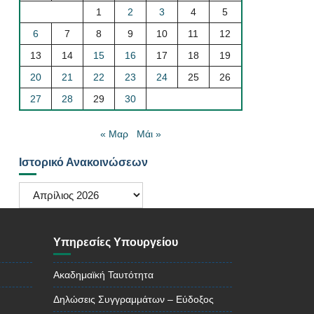
1
2
3
4
5
6
7
8
9
10
11
12
13
14
15
16
17
18
19
20
21
22
23
24
25
26
27
28
29
30
« Μαρ
Μάι »
Ιστορικό Ανακοινώσεων
Ιστορικό
Ανακοινώσεων
Υπηρεσίες Υπουργείου
Ακαδημαϊκή Ταυτότητα
Δηλώσεις Συγγραμμάτων – Εύδοξος