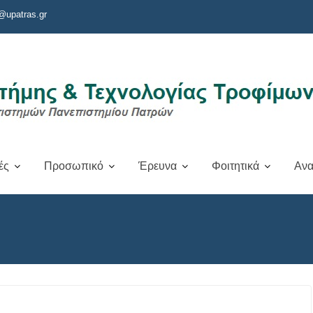
@upatras.gr
ές
Προσωπικό
Έρευνα
Φοιτητικά
Ανα