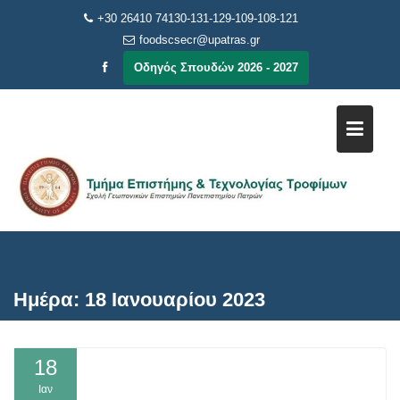
Μεταπηδήστε
+30 26410 74130-131-129-109-108-121
στο
foodscsecr@upatras.gr
περιεχόμενο
Οδηγός Σπουδών 2026 - 2027
Ημέρα:
18 Ιανουαρίου 2023
18
Ιαν