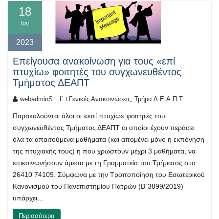
18
Ιαν
2023
Επείγουσα ανακοίνωση για τους «επί
πτυχίω» φοιτητές του συγχωνευθέντος
Τμήματος ΔΕΑΠΤ
,
webadminS
Γενικές Ανακοινώσεις
Τμήμα Δ.Ε.Α.Π.Τ.
Παρακαλούνται όλοι οι «επί πτυχίω» φοιτητές του
συγχωνευθέντος Τμήματος ΔΕΑΠΤ οι οποίοι έχουν περάσει
όλα τα απαιτούμενα μαθήματα (και απομένει μόνο η εκπόνηση
της πτυχιακής τους) ή που χρωστούν μέχρι 3 μαθήματα, να
επικοινωνήσουν άμεσα με τη Γραμματεία του Τμήματος στο
26410 74109. Σύμφωνα με την Τροποποίηση του Εσωτερικού
Κανονισμού του Πανεπιστημίου Πατρών (Β΄3899/2019)
υπάρχει…
Περισσότερα