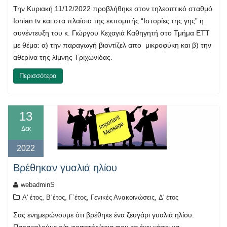
Την Κυριακή 11/12/2022 προβλήθηκε στον τηλεοπτικό σταθμό
Ionian tv και στα πλαίσια της εκπομπής “Ιστορίες της γης” η
συνέντευξη του κ. Γιώργου Κεχαγιά Καθηγητή στο Τμήμα ΕΤΤ
με θέμα: α) την παραγωγή βιοντίζελ απο μικροφύκη και β) την
αθερίνα της λίμνης Τριχωνίδας.
Περισσότερα
13
Δεκ
2022
Βρέθηκαν γυαλιά ηλίου
webadminS
,
,
,
,
Α' έτος
Β΄έτος
Γ΄έτος
Γενικές Ανακοινώσεις
Δ' έτος
Σας ενημερώνουμε ότι βρέθηκε ένα ζευγάρι γυαλιά ηλίου.
Παρακαλούμε ο/η φοιτητής/τρια που τα έχει χάσει να