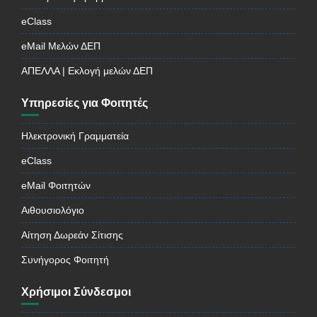
eClass
eMail Μελών ΔΕΠ
ΑΠΕΛΛΑ | Εκλογή μελών ΔΕΠ
Υπηρεσίες για Φοιτητές
Ηλεκτρονική Γραμματεία
eClass
eMail Φοιτητών
Αιθουσιολόγιο
Αίτηση Δωρεάν Σίτισης
Συνήγορος Φοιτητή
Χρήσιμοι Σύνδεσμοι