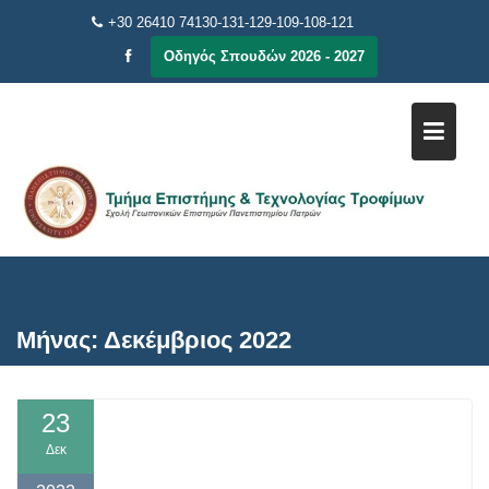
Μεταπηδήστε
+30 26410 74130-131-129-109-108-121
στο
Οδηγός Σπουδών 2026 - 2027
περιεχόμενο
Μήνας:
Δεκέμβριος 2022
23
Δεκ