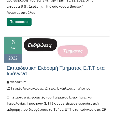
αναπλήρωσή του θα γίνει την Τρίτη 13/12/2022 στην
αίθουσα 8 (Γ. Σεφέρη). Η διδάσκουσα Βασιλική
Αναστασοπούλου
Περισσότερα
6
Δεκ
2022
Εκπαιδευτική Εκδρομή Τμήματος Ε.Τ.Τ στα
Ιωάννινα
webadminS
,
,
Γενικές Ανακοινώσεις
Δ' έτος
Εκδηλώσεις Τμήματος
Οι τεταρτοετείς φοιτητές του Τμήματος Επιστήμης και
Τεχνολογίας Τροφίμων (ΕΤΤ) συμμετείχανσε εκπαιδευτική
εκδρομή που διοργάνωσε το Τμήμα ΕΤΤ στα Ιωάννινα στις 29-