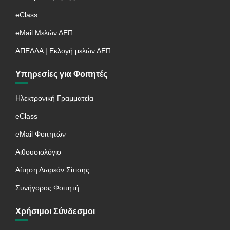
eClass
eMail Μελών ΔΕΠ
ΑΠΕΛΛΑ | Εκλογή μελών ΔΕΠ
Υπηρεσίες για Φοιτητές
Ηλεκτρονική Γραμματεία
eClass
eMail Φοιτητών
Αιθουσιολόγιο
Αίτηση Δωρεάν Σίτισης
Συνήγορος Φοιτητή
Χρήσιμοι Σύνδεσμοι