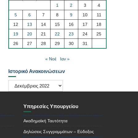
1
2
3
4
5
6
7
8
9
10
11
12
13
14
15
16
17
18
19
20
21
22
23
24
25
26
27
28
29
30
31
« Νοέ
Ιαν »
Ιστορικό Ανακοινώσεων
Ιστορικό
Ανακοινώσεων
Υπηρεσίες Υπουργείου
Ακαδημαϊκή Ταυτότητα
Δηλώσεις Συγγραμμάτων – Εύδοξος