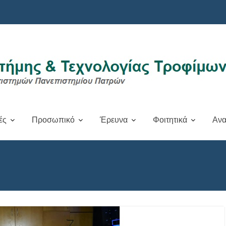
ές
Προσωπικό
Έρευνα
Φοιτητικά
Ανα