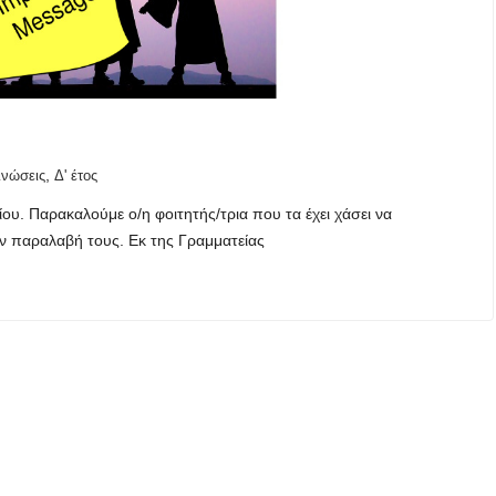
,
ινώσεις
Δ' έτος
ου. Παρακαλούμε ο/η φοιτητής/τρια που τα έχει χάσει να
ην παραλαβή τους. Εκ της Γραμματείας