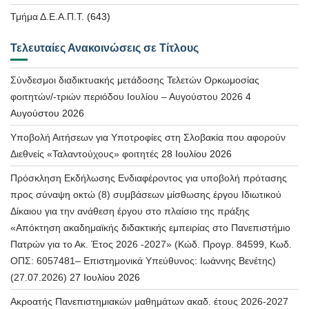
Τμήμα Δ.Ε.Α.Π.Τ.
(643)
Τελευταίες Ανακοινώσεις σε Τίτλους
Σύνδεσμοι διαδικτυακής μετάδοσης Τελετών Ορκωμοσίας
φοιτητών/-τριών περιόδου Ιουλίου – Αυγούστου 2026
4
Αυγούστου 2026
Υποβολή Αιτήσεων για Υποτροφίες στη Σλοβακία που αφορούν
Διεθνείς «Ταλαντούχους» φοιτητές
28 Ιουλίου 2026
Πρόσκληση Εκδήλωσης Ενδιαφέροντος για υποβολή πρότασης
προς σύναψη οκτώ (8) συμβάσεων μίσθωσης έργου Ιδιωτικού
Δίκαιου για την ανάθεση έργου στο πλαίσιο της πράξης
«Απόκτηση ακαδημαϊκής διδακτικής εμπειρίας στο Πανεπιστήμιο
Πατρών για το Ακ. Έτος 2026 -2027» (Κώδ. Προγρ. 84599, Κωδ.
ΟΠΣ: 6057481– Επιστημονικά Υπεύθυνος: Ιωάννης Βενέτης)
(27.07.2026)
27 Ιουλίου 2026
Ακροατής Πανεπιστημιακών μαθημάτων ακαδ. έτους 2026-2027