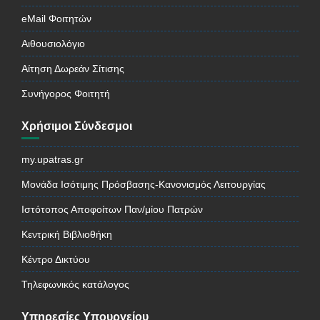
eMail Φοιτητών
Αιθουσιολόγιο
Αίτηση Δωρεάν Σίτισης
Συνήγορος Φοιτητή
Χρήσιμοι Σύνδεσμοι
my.upatras.gr
Μονάδα Ισότιμης Πρόσβασης-Κανονισμός Λειτουργίας
Ιστότοπος Αποφοίτων Παν/μίου Πατρών
Κεντρική Βιβλιοθήκη
Κέντρο Δικτύου
Τηλεφωνικός κατάλογος
Υπηρεσίες Υπουργείου