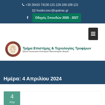
Μεταπηδήστε
+30 26410 74130-131-129-109-108-121
στο
foodscsecr@upatras.gr
περιεχόμενο
Οδηγός Σπουδών 2026 - 2027
Ημέρα:
4 Απριλίου 2024
4
Απρ