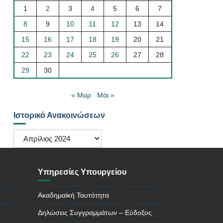
1
2
3
4
5
6
7
8
9
10
11
12
13
14
15
16
17
18
19
20
21
22
23
24
25
26
27
28
29
30
« Μαρ
Μάι »
Ιστορικό Ανακοινώσεων
Ιστορικό
Ανακοινώσεων
Υπηρεσίες Υπουργείου
Ακαδημαϊκή Ταυτότητα
Δηλώσεις Συγγραμμάτων – Εύδοξος