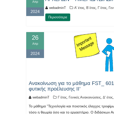
Απρ
,
,
,
webadminT
Α' έτος
Β΄έτος
Γ΄έτος
Γεν
2024
Περισσότερα
26
Απρ
2024
Ανακοίνωση για το μάθημα FST_ 601 
φυτικής προέλευσης ΙΙ’
,
,
webadminT
Γ΄έτος
Γενικές Ανακοινώσεις
Δ' έτος
Το μάθημα ”Τεχνολογία και ποιοτικός έλεγχος τροφίμ
τόσο η θεωρία όσο και το εργαστήριο. Ο διδάσκων