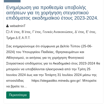
Ενημέρωση για προθεσμία υποβολής
αιτήσεων για τη χορήγηση στεγαστικού
επιδόματος ακαδημαϊκού έτους 2023-2024.
webadminT
,
,
,
,
,
,
Α' έτος
Β΄έτος
Γ΄έτος
Γενικές Ανακοινώσεις
Δ' έτος
Ε' έτος
Τμήμα Δ.Ε.Α.Π.Τ.
Σας ενημερώνουμε ότι σύμφωνα με Δελτίο Τύπου (25-06-
2024) του Υπουργείου Παιδείας, Θρησκευμάτων και
Αθλητισμού, οι αιτήσεις για τη χορήγηση Φοιτητικού
Στεγαστικού επιδόματος για το Ακαδημαϊκό έτος 2023-2024 θα
μπορούν να υποβάλονται ηλεκτρονικά από την Τρίτη 25
Ιουνίου 2024 έως και την Τετάρτη 31 Ιουλίου 2024 μέσω της
ιστοσελίδας https://stegastiko.minedu.gov.gr/. Μπορείτε
να βρείτε το…
Περισσότερα