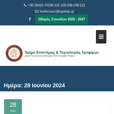
Μεταπηδήστε
+30 26410 74130-131-129-109-108-121
στο
foodscsecr@upatras.gr
περιεχόμενο
Οδηγός Σπουδών 2026 - 2027
Ημέρα:
28 Ιουνίου 2024
28
Ιούν