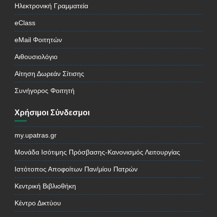
Ηλεκτρονική Γραμματεία
eClass
eMail Φοιτητών
Αιθουσιολόγιο
Αίτηση Δωρεάν Σίτισης
Συνήγορος Φοιτητή
Χρήσιμοι Σύνδεσμοι
my.upatras.gr
Μονάδα Ισότιμης Πρόσβασης-Κανονισμός Λειτουργίας
Ιστότοπος Αποφοίτων Παν/μίου Πατρών
Κεντρική Βιβλιοθήκη
Κέντρο Δικτύου