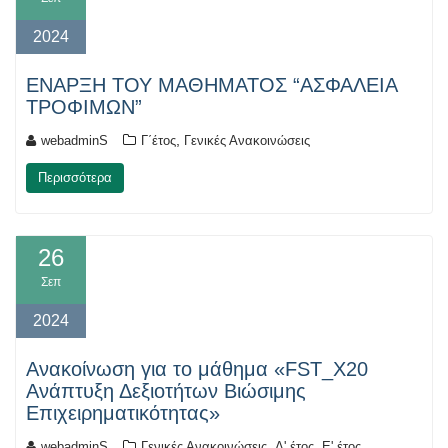
2024
ΕΝΑΡΞΗ ΤΟΥ ΜΑΘΗΜΑΤΟΣ “ΑΣΦΑΛΕΙΑ
ΤΡΟΦΙΜΩΝ”
,
webadminS
Γ΄έτος
Γενικές Ανακοινώσεις
Περισσότερα
26
Σεπ
2024
Ανακοίνωση για το μάθημα «FST_X20
Ανάπτυξη Δεξιοτήτων Βιώσιμης
Επιχειρηματικότητας»
,
,
webadminS
Γενικές Ανακοινώσεις
Δ' έτος
Ε' έτος