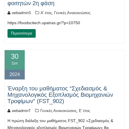
φοιτητών 2η φάση
,
webadminS
Α' έτος
Γενικές Ανακοινώσεις
https://foodscitech.upatras.gr/?p=10750
Περισσότερα
30
Σεπ
2024
Έναρξη του μαθήματος “Σχεδιασμός &
Μηχανολογικός Εξοπλισμός Βιομηχανιών
Τροφίμων” (FST_902)
,
webadminT
Γενικές Ανακοινώσεις
Ε' έτος
Η πρώτη διάλεξη του μαθήματος FST_902 «Σχεδιασμός &
Μηχανολογικός εξοπλισμός Βιομηχανιών Τροφίμων» θα