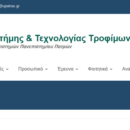
@upatras.gr
ές
Προσωπικό
Έρευνα
Φοιτητικά
Ανα