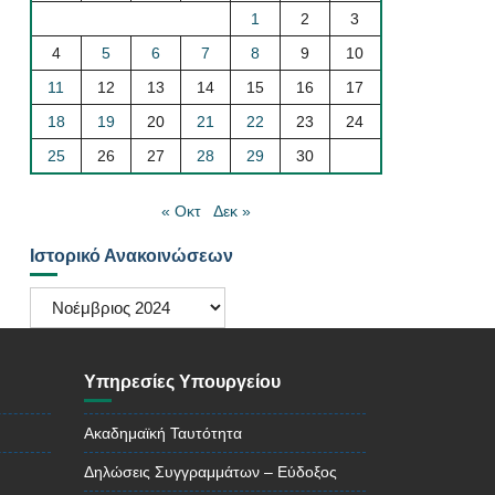
1
2
3
4
5
6
7
8
9
10
11
12
13
14
15
16
17
18
19
20
21
22
23
24
25
26
27
28
29
30
« Οκτ
Δεκ »
Ιστορικό Ανακοινώσεων
Ιστορικό
Ανακοινώσεων
Υπηρεσίες Υπουργείου
Ακαδημαϊκή Ταυτότητα
Δηλώσεις Συγγραμμάτων – Εύδοξος