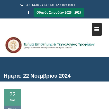
Μεταπηδήστε
+30 26410 74130-131-129-109-108-121
στο
Οδηγός Σπουδών 2026 - 2027
περιεχόμενο
Ημέρα:
22 Νοεμβρίου 2024
22
Νοέ