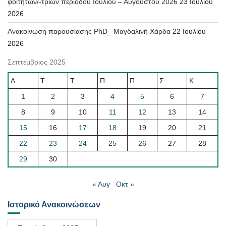
φοιτητών/-τριών περιόδου Ιουλίου – Αυγούστου 2026
23 Ιουλίου
2026
Ανακοίνωση παρουσίασης PhD_ Μαγδαλινή Χάρδα
22 Ιουλίου
2026
Σεπτέμβριος 2025
Δ
Τ
Τ
Π
Π
Σ
Κ
1
2
3
4
5
6
7
8
9
10
11
12
13
14
15
16
17
18
19
20
21
22
23
24
25
26
27
28
29
30
« Αυγ
Οκτ »
Ιστορικό Ανακοινώσεων
Ιστορικό