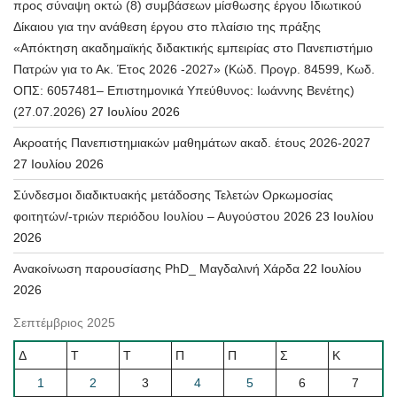
προς σύναψη οκτώ (8) συμβάσεων μίσθωσης έργου Ιδιωτικού
Δίκαιου για την ανάθεση έργου στο πλαίσιο της πράξης
«Απόκτηση ακαδημαϊκής διδακτικής εμπειρίας στο Πανεπιστήμιο
Πατρών για το Ακ. Έτος 2026 -2027» (Κώδ. Προγρ. 84599, Κωδ.
ΟΠΣ: 6057481– Επιστημονικά Υπεύθυνος: Ιωάννης Βενέτης)
(27.07.2026)
27 Ιουλίου 2026
Ακροατής Πανεπιστημιακών μαθημάτων ακαδ. έτους 2026-2027
27 Ιουλίου 2026
Σύνδεσμοι διαδικτυακής μετάδοσης Τελετών Ορκωμοσίας
φοιτητών/-τριών περιόδου Ιουλίου – Αυγούστου 2026
23 Ιουλίου
2026
Ανακοίνωση παρουσίασης PhD_ Μαγδαλινή Χάρδα
22 Ιουλίου
2026
Σεπτέμβριος 2025
Δ
Τ
Τ
Π
Π
Σ
Κ
1
2
3
4
5
6
7