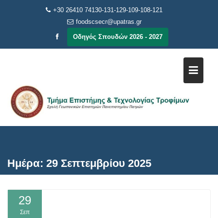
Μεταπηδήστε
+30 26410 74130-131-129-109-108-121
στο
foodscsecr@upatras.gr
περιεχόμενο
Οδηγός Σπουδών 2026 - 2027
Ημέρα:
29 Σεπτεμβρίου 2025
29
Σεπ