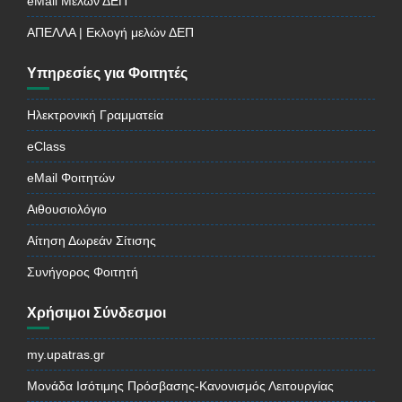
eMail Μελών ΔΕΠ
ΑΠΕΛΛΑ | Εκλογή μελών ΔΕΠ
Υπηρεσίες για Φοιτητές
Ηλεκτρονική Γραμματεία
eClass
eMail Φοιτητών
Αιθουσιολόγιο
Αίτηση Δωρεάν Σίτισης
Συνήγορος Φοιτητή
Χρήσιμοι Σύνδεσμοι
my.upatras.gr
Μονάδα Ισότιμης Πρόσβασης-Κανονισμός Λειτουργίας