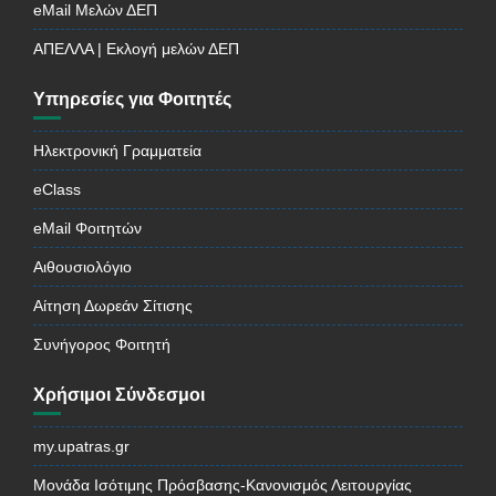
eMail Μελών ΔΕΠ
ΑΠΕΛΛΑ | Εκλογή μελών ΔΕΠ
Υπηρεσίες για Φοιτητές
Ηλεκτρονική Γραμματεία
eClass
eMail Φοιτητών
Αιθουσιολόγιο
Αίτηση Δωρεάν Σίτισης
Συνήγορος Φοιτητή
Χρήσιμοι Σύνδεσμοι
my.upatras.gr
Μονάδα Ισότιμης Πρόσβασης-Κανονισμός Λειτουργίας