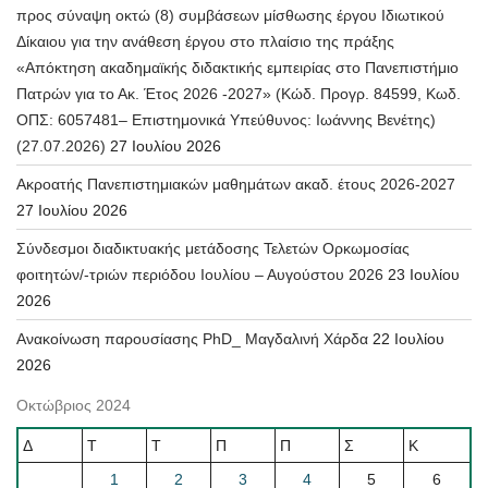
προς σύναψη οκτώ (8) συμβάσεων μίσθωσης έργου Ιδιωτικού
Δίκαιου για την ανάθεση έργου στο πλαίσιο της πράξης
«Απόκτηση ακαδημαϊκής διδακτικής εμπειρίας στο Πανεπιστήμιο
Πατρών για το Ακ. Έτος 2026 -2027» (Κώδ. Προγρ. 84599, Κωδ.
ΟΠΣ: 6057481– Επιστημονικά Υπεύθυνος: Ιωάννης Βενέτης)
(27.07.2026)
27 Ιουλίου 2026
Ακροατής Πανεπιστημιακών μαθημάτων ακαδ. έτους 2026-2027
27 Ιουλίου 2026
Σύνδεσμοι διαδικτυακής μετάδοσης Τελετών Ορκωμοσίας
φοιτητών/-τριών περιόδου Ιουλίου – Αυγούστου 2026
23 Ιουλίου
2026
Ανακοίνωση παρουσίασης PhD_ Μαγδαλινή Χάρδα
22 Ιουλίου
2026
Οκτώβριος 2024
Δ
Τ
Τ
Π
Π
Σ
Κ
1
2
3
4
5
6