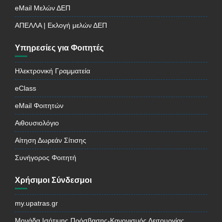
eMail Μελών ΔΕΠ
ΑΠΕΛΛΑ | Εκλογή μελών ΔΕΠ
Υπηρεσίες για Φοιτητές
Ηλεκτρονική Γραμματεία
eClass
eMail Φοιτητών
Αιθουσιολόγιο
Αίτηση Δωρεάν Σίτισης
Συνήγορος Φοιτητή
Χρήσιμοι Σύνδεσμοι
my.upatras.gr
Μονάδα Ισότιμης Πρόσβασης-Κανονισμός Λειτουργίας