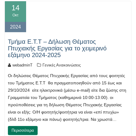
14
Οκτ
2024
Τμήμα Ε.Τ.Τ – Δήλωση Θέματος
Πτυχιακής Εργασίας για το χειμερινό
εξάμηνο 2024-2025
webadminT
Γενικές Ανακοινώσεις
Οι δηλώσεις Θέματος Πτυχιακής Εργασίας από τους φοιτητές
του Τμήματος Ε.Τ.Τ θα πραγματοποιηθούν από 15 έως και
29/10/2024 είτε ηλεκτρονικά (μέσω e-mail) είτε δια ζώσης στη
Γραμματεία του Τμήματος (καθημερινά 10:00-13:00). οι
προϋποθέσεις για τη δήλωση Θέματος Πτυχιακής Εργασίας
είναι οι εξής: Ο/Η φοιτητής/φοιτήτρια να είναι «επί πτυχίω»
(δλδ 11ο εξάμηνο και πάνω) φοιτητής/τρια. Να χρωστά…
Περισσότερα