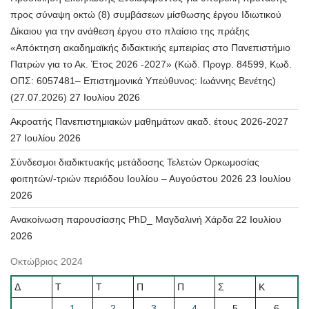
προς σύναψη οκτώ (8) συμβάσεων μίσθωσης έργου Ιδιωτικού
Δίκαιου για την ανάθεση έργου στο πλαίσιο της πράξης
«Απόκτηση ακαδημαϊκής διδακτικής εμπειρίας στο Πανεπιστήμιο
Πατρών για το Ακ. Έτος 2026 -2027» (Κώδ. Προγρ. 84599, Κωδ.
ΟΠΣ: 6057481– Επιστημονικά Υπεύθυνος: Ιωάννης Βενέτης)
(27.07.2026)
27 Ιουλίου 2026
Ακροατής Πανεπιστημιακών μαθημάτων ακαδ. έτους 2026-2027
27 Ιουλίου 2026
Σύνδεσμοι διαδικτυακής μετάδοσης Τελετών Ορκωμοσίας
φοιτητών/-τριών περιόδου Ιουλίου – Αυγούστου 2026
23 Ιουλίου
2026
Ανακοίνωση παρουσίασης PhD_ Μαγδαλινή Χάρδα
22 Ιουλίου
2026
Οκτώβριος 2024
Δ
Τ
Τ
Π
Π
Σ
Κ
1
2
3
4
5
6