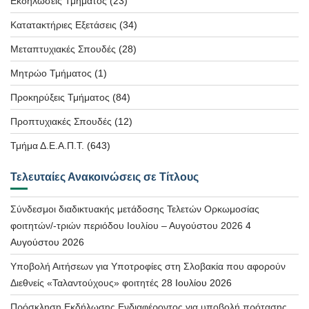
Εκδηλώσεις Τμήματος
(23)
Κατατακτήριες Εξετάσεις
(34)
Μεταπτυχιακές Σπουδές
(28)
Μητρώο Τμήματος
(1)
Προκηρύξεις Τμήματος
(84)
Προπτυχιακές Σπουδές
(12)
Τμήμα Δ.Ε.Α.Π.Τ.
(643)
Τελευταίες Ανακοινώσεις σε Τίτλους
Σύνδεσμοι διαδικτυακής μετάδοσης Τελετών Ορκωμοσίας
φοιτητών/-τριών περιόδου Ιουλίου – Αυγούστου 2026
4
Αυγούστου 2026
Υποβολή Αιτήσεων για Υποτροφίες στη Σλοβακία που αφορούν
Διεθνείς «Ταλαντούχους» φοιτητές
28 Ιουλίου 2026
Πρόσκληση Εκδήλωσης Ενδιαφέροντος για υποβολή πρότασης