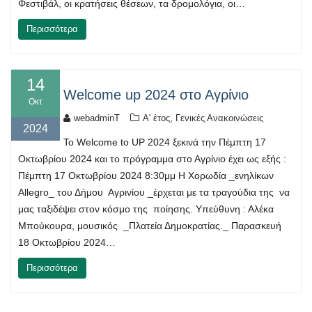
Φεστιβάλ, οι κρατήσεις θέσεων, τα δρομολόγια, οι…
Περισσότερα
14
Welcome up 2024 στο Αγρίνιο
Οκτ
,
webadminT
Α' έτος
Γενικές Ανακοινώσεις
2024
Το Welcome to UP 2024 ξεκινά την Πέμπτη 17
Οκτωβρίου 2024 και το πρόγραμμα στο Αγρίνιο έχει ως εξής :
Πέμπτη 17 Οκτωβρίου 2024 8:30μμ Η Χορωδία _ενηλίκων
Allegro_ του Δήμου Αγρινίου _έρχεται με τα τραγούδια της να
μας ταξιδέψει στον κόσμο της ποίησης. Υπεύθυνη : Αλέκα
Μπούκουρα, μουσικός _Πλατεία Δημοκρατίας._ Παρασκευή
18 Οκτωβρίου 2024…
Περισσότερα