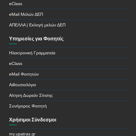
eClass
eMail Μελών ΔΕΠ
ΑΠΕΛΛΑ | Εκλογή μελών ΔΕΠ
Υπηρεσίες για Φοιτητές
Ηλεκτρονική Γραμματεία
eClass
eMail Φοιτητών
Αιθουσιολόγιο
Αίτηση Δωρεάν Σίτισης
Συνήγορος Φοιτητή
Χρήσιμοι Σύνδεσμοι
my.upatras.gr