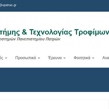
@upatras.gr
ές
Προσωπικό
Έρευνα
Φοιτητικά
Ανα