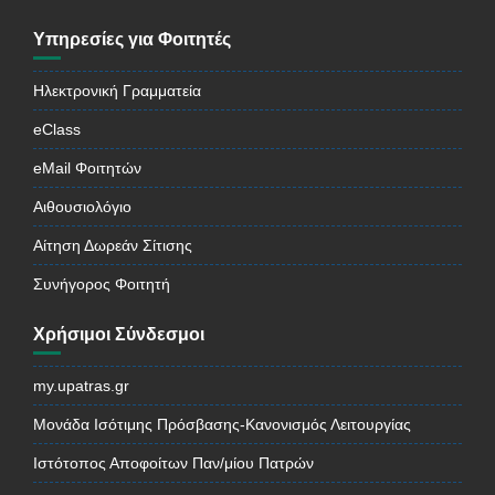
Υπηρεσίες για Φοιτητές
Ηλεκτρονική Γραμματεία
eClass
eMail Φοιτητών
Αιθουσιολόγιο
Αίτηση Δωρεάν Σίτισης
Συνήγορος Φοιτητή
Χρήσιμοι Σύνδεσμοι
my.upatras.gr
Μονάδα Ισότιμης Πρόσβασης-Κανονισμός Λειτουργίας
Ιστότοπος Αποφοίτων Παν/μίου Πατρών