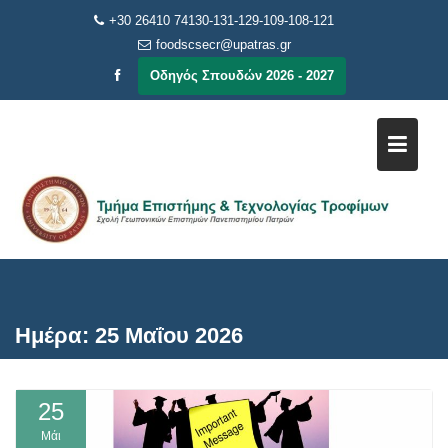
Μεταπηδήστε
+30 26410 74130-131-129-109-108-121
στο
foodscsecr@upatras.gr
περιεχόμενο
Οδηγός Σπουδών 2026 - 2027
Ημέρα:
25 Μαΐου 2026
25
Μάι