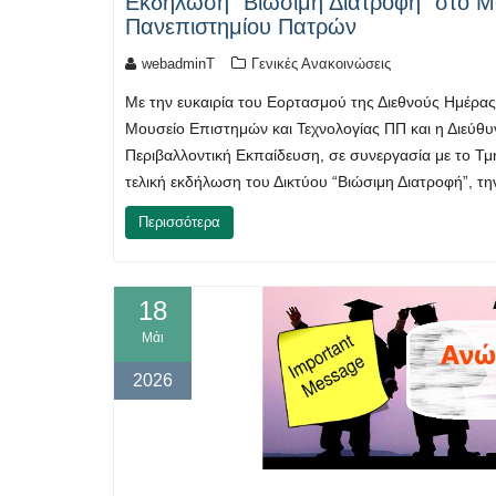
Εκδήλωση “Βιώσιμη Διατροφή” στο Μ
Πανεπιστημίου Πατρών
webadminT
Γενικές Ανακοινώσεις
Με την ευκαιρία του Εορτασμού της Διεθνούς Ημέρας
Μουσείο Επιστημών και Τεχνολογίας ΠΠ και η Διεύθ
Περιβαλλοντική Εκπαίδευση, σε συνεργασία με το Τ
τελική εκδήλωση του Δικτύου “Βιώσιμη Διατροφή”, τ
Περισσότερα
18
Μάι
2026