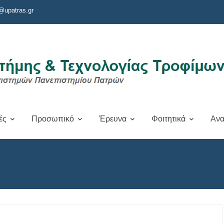
@upatras.gr
ές
Προσωπικό
Έρευνα
Φοιτητικά
Ανα