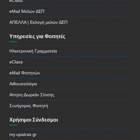
eClass
eMail Μελών ΔΕΠ
ΑΠΕΛΛΑ | Εκλογή μελών ΔΕΠ
Υπηρεσίες για Φοιτητές
Ηλεκτρονική Γραμματεία
eClass
eMail Φοιτητών
Αιθουσιολόγιο
Αίτηση Δωρεάν Σίτισης
Συνήγορος Φοιτητή
Χρήσιμοι Σύνδεσμοι
my.upatras.gr