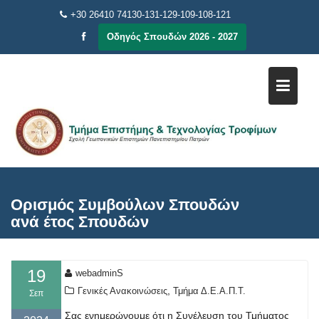
Μεταπηδήστε
+30 26410 74130-131-129-109-108-121
στο
Οδηγός Σπουδών 2026 - 2027
περιεχόμενο
Ορισμός Συμβούλων Σπουδών
ανά έτος Σπουδών
19
webadminS
,
Γενικές Ανακοινώσεις
Τμήμα Δ.Ε.Α.Π.Τ.
Σεπ
Σας ενημερώνουμε ότι η Συνέλευση του Τμήματος