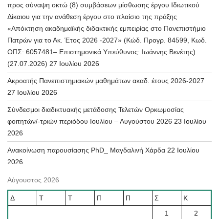
προς σύναψη οκτώ (8) συμβάσεων μίσθωσης έργου Ιδιωτικού
Δίκαιου για την ανάθεση έργου στο πλαίσιο της πράξης
«Απόκτηση ακαδημαϊκής διδακτικής εμπειρίας στο Πανεπιστήμιο
Πατρών για το Ακ. Έτος 2026 -2027» (Κώδ. Προγρ. 84599, Κωδ.
ΟΠΣ: 6057481– Επιστημονικά Υπεύθυνος: Ιωάννης Βενέτης)
(27.07.2026)
27 Ιουλίου 2026
Ακροατής Πανεπιστημιακών μαθημάτων ακαδ. έτους 2026-2027
27 Ιουλίου 2026
Σύνδεσμοι διαδικτυακής μετάδοσης Τελετών Ορκωμοσίας
φοιτητών/-τριών περιόδου Ιουλίου – Αυγούστου 2026
23 Ιουλίου
2026
Ανακοίνωση παρουσίασης PhD_ Μαγδαλινή Χάρδα
22 Ιουλίου
2026
Αύγουστος 2026
Δ
Τ
Τ
Π
Π
Σ
Κ
1
2