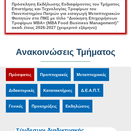
ΣΗΜΑΝΤΙΚΗ Ανακοίνωση Ολοκλήρωσης Ανώτατης
διάρκειας φοίτησης για 5ετές ΠΣ σύμφωνα με τον ν.
5224/2025
Ανακοινώσεις Τμήματος
Πρόσφατες
Προπτυχιακές
Μεταπτυχιακές
Διδακτορικές
Κατατακτήριες
Δ.Ε.Α.Π.Τ.
Γενικές
Προκηρύξεις
Εκδηλώσεις
Σύνδεσμοι διαδικτυακής