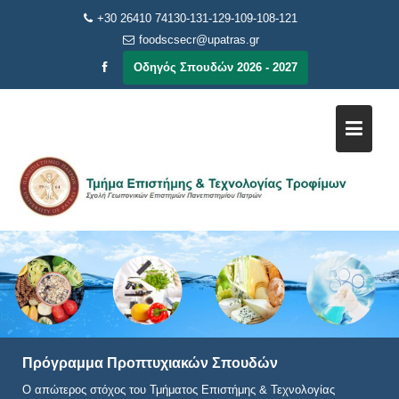
Μεταπηδήστε
+30 26410 74130-131-129-109-108-121
στο
foodscsecr@upatras.gr
περιεχόμενο
Οδηγός Σπουδών 2026 - 2027
Πρόγραμμα Προπτυχιακών Σπουδών
Ο απώτερος στόχος του Τμήματος Επιστήμης & Τεχνολογίας