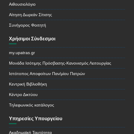
Αιθουσιολόγιο
Αίτηση Δωρεάν Σίτισης
Συνήγορος Φοιτητή
Χρήσιμοι Σύνδεσμοι
my.upatras.gr
Μονάδα Ισότιμης Πρόσβασης-Κανονισμός Λειτουργίας
Ιστότοπος Αποφοίτων Παν/μίου Πατρών
Κεντρική Βιβλιοθήκη
Κέντρο Δικτύου
Τηλεφωνικός κατάλογος
Υπηρεσίες Υπουργείου
Ακαδημαϊκή Ταυτότητα